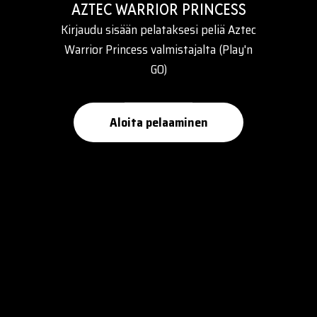
AZTEC WARRIOR PRINCESS
Kirjaudu sisään pelataksesi peliä Aztec
Warrior Princess valmistajalta (Play'n
GO)
Aloita pelaaminen