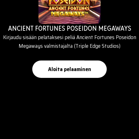
ANCIENT FORTUNES POSEIDON MEGAWAYS
Kirjaudu sisään pelataksesi peliä Ancient Fortunes Poseidon
Megaways valmistajalta (Triple Edge Studios)
Aloita pelaaminen