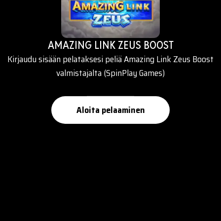
AMAZING LINK ZEUS BOOST
Kirjaudu sisään pelataksesi peliä Amazing Link Zeus Boost
valmistajalta (SpinPlay Games)
Aloita pelaaminen