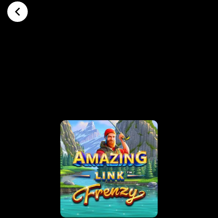
Siirry pääsisältöön