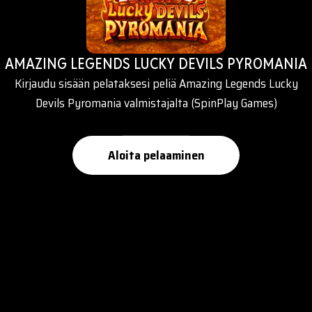
AMAZING LEGENDS LUCKY DEVILS PYROMANIA
Kirjaudu sisään pelataksesi peliä Amazing Legends Lucky
Devils Pyromania valmistajalta (SpinPlay Games)
Aloita pelaaminen