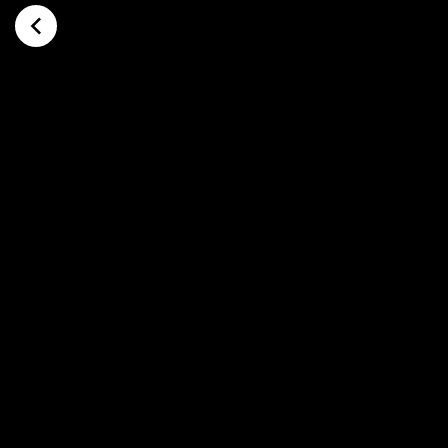
Siirry pääsisältöön