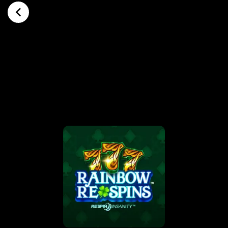
Siirry pääsisältöön