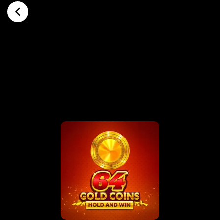
Siirry pääsisältöön