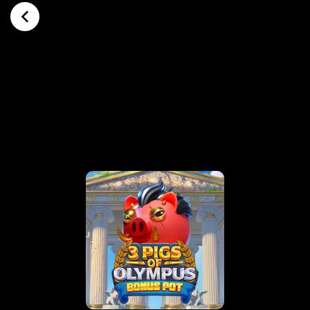
Siirry pääsisältöön