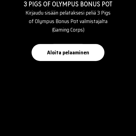
3 PIGS OF OLYMPUS BONUS POT
Kirjaudu sisään pelataksesi peliä 3 Pigs
of Olympus Bonus Pot valmistajalta
(Gaming Corps)
Aloita pelaaminen