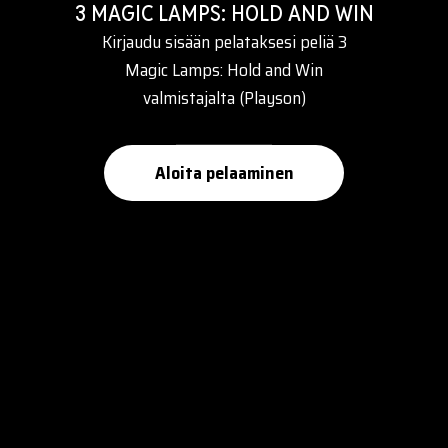
3 MAGIC LAMPS: HOLD AND WIN
Kirjaudu sisään pelataksesi peliä 3
Magic Lamps: Hold and Win
valmistajalta (Playson)
Aloita pelaaminen