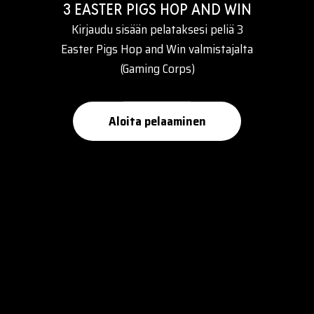
3 EASTER PIGS HOP AND WIN
Kirjaudu sisään pelataksesi peliä 3
Easter Pigs Hop and Win valmistajalta
(Gaming Corps)
Aloita pelaaminen