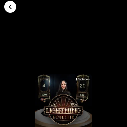
Liigu põhisisu juurde