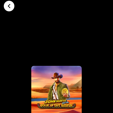
Liigu põhisisu juurde