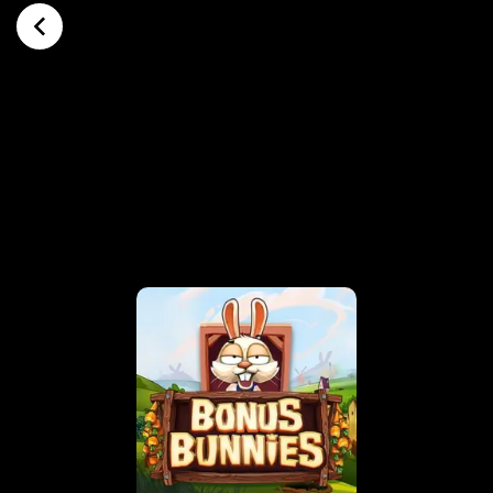
Liigu põhisisu juurde