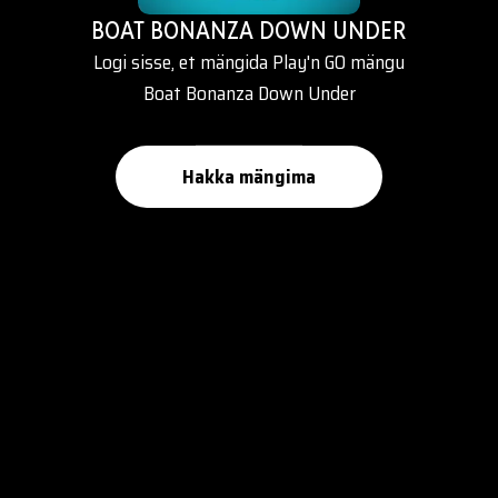
BOAT BONANZA DOWN UNDER
Logi sisse, et mängida Play'n GO mängu
Boat Bonanza Down Under
Hakka mängima