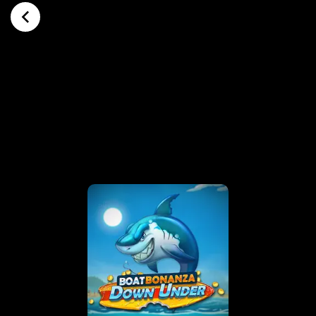
Liigu põhisisu juurde