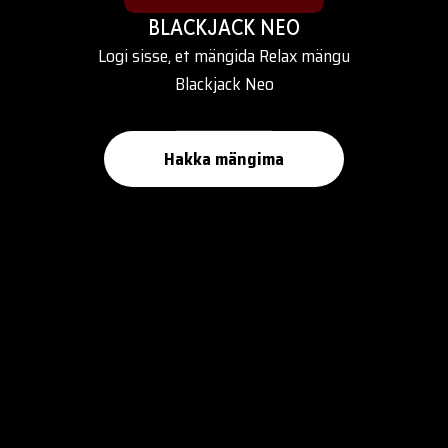
BLACKJACK NEO
Logi sisse, et mängida Relax mängu
Blackjack Neo
Hakka mängima