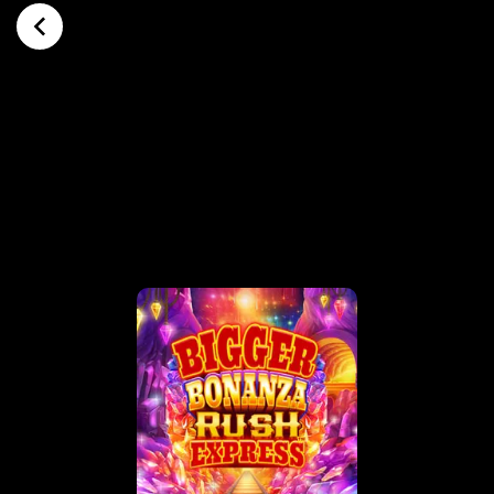
Liigu põhisisu juurde