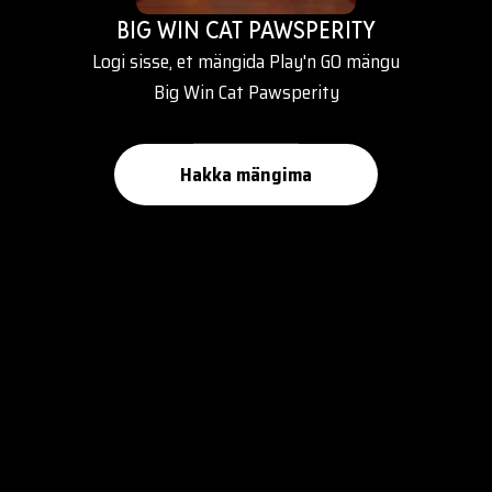
BIG WIN CAT PAWSPERITY
Logi sisse, et mängida Play'n GO mängu
Big Win Cat Pawsperity
Hakka mängima