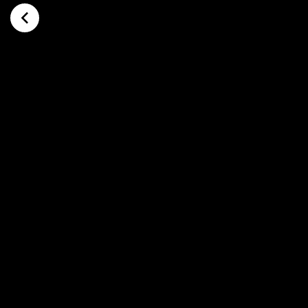
Liigu põhisisu juurde