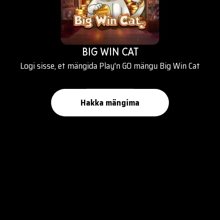
BIG WIN CAT
Logi sisse, et mängida Play'n GO mängu Big Win Cat
Hakka mängima