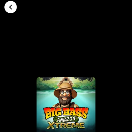
Liigu põhisisu juurde