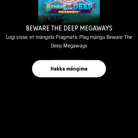
BEWARE THE DEEP MEGAWAYS
Logi sisse, et mängida Pragmatic Play mängu Beware The
Deep Megaways
Hakka mängima