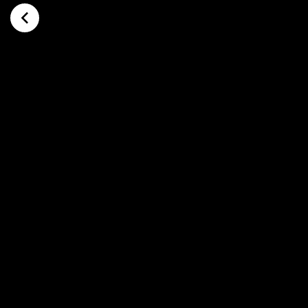
Liigu põhisisu juurde