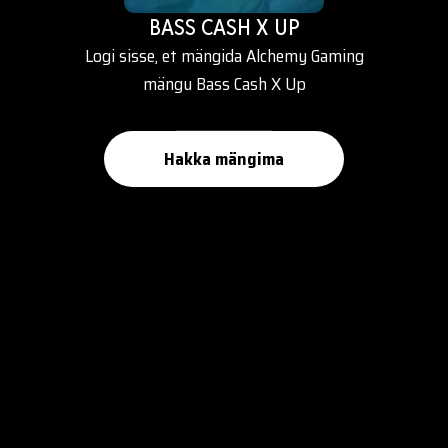
BASS CASH X UP
Logi sisse, et mängida Alchemy Gaming
mängu Bass Cash X Up
Hakka mängima