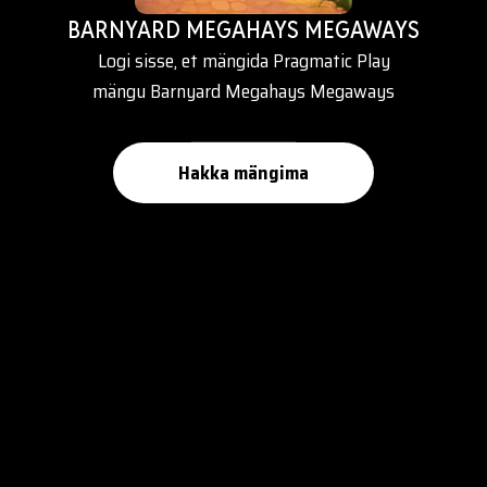
BARNYARD MEGAHAYS MEGAWAYS
Logi sisse, et mängida Pragmatic Play
mängu Barnyard Megahays Megaways
Hakka mängima