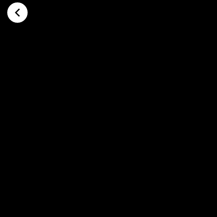
Liigu põhisisu juurde