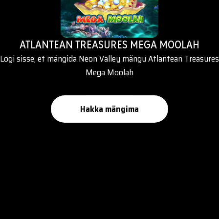
ATLANTEAN TREASURES MEGA MOOLAH
Logi sisse, et mängida Neon Valley mängu Atlantean Treasures
Mega Moolah
Hakka mängima