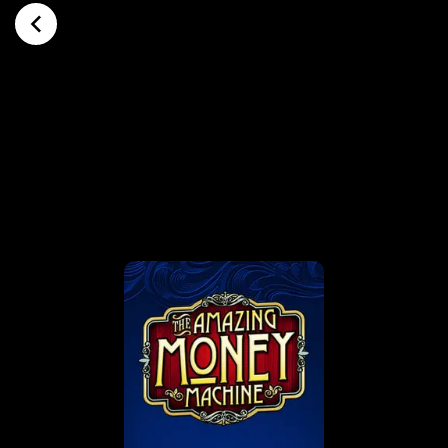
Liigu põhisisu juurde