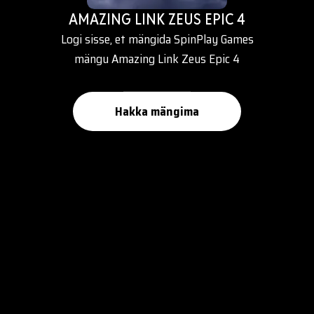
AMAZING LINK ZEUS EPIC 4
Logi sisse, et mängida SpinPlay Games
mängu Amazing Link Zeus Epic 4
Hakka mängima