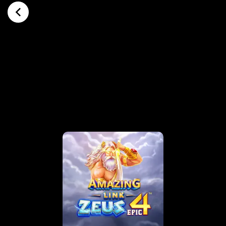
Liigu põhisisu juurde