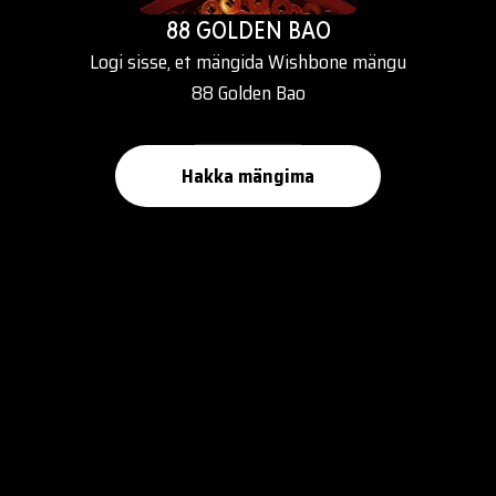
88 GOLDEN BAO
Logi sisse, et mängida Wishbone mängu
88 Golden Bao
Hakka mängima