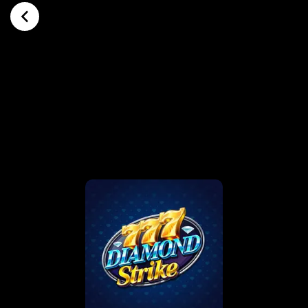
Liigu põhisisu juurde