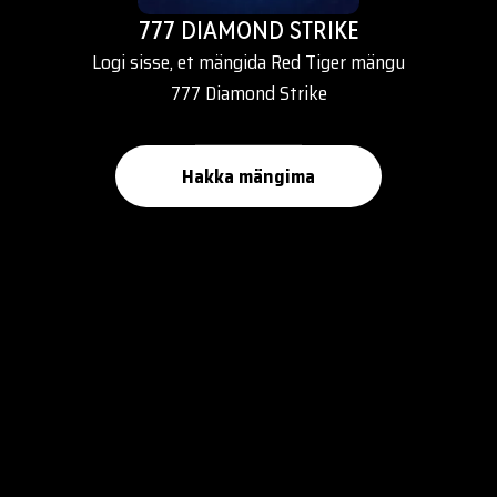
777 DIAMOND STRIKE
Logi sisse, et mängida Red Tiger mängu
777 Diamond Strike
Hakka mängima