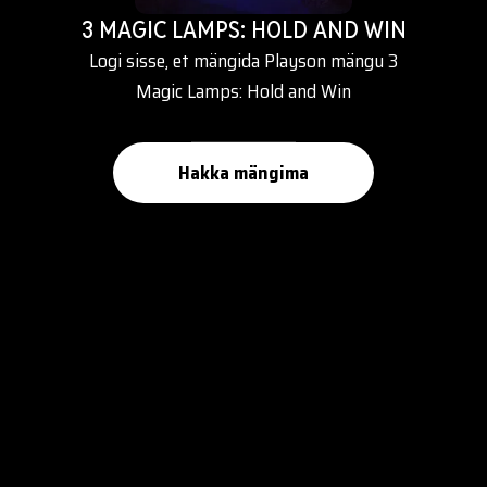
3 MAGIC LAMPS: HOLD AND WIN
Logi sisse, et mängida Playson mängu 3
Magic Lamps: Hold and Win
Hakka mängima